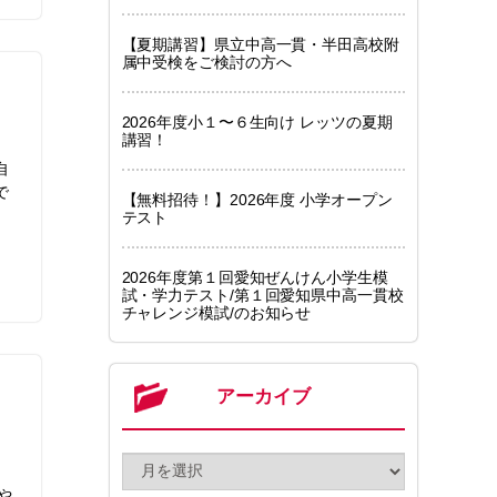
【夏期講習】県立中高一貫・半田高校附
属中受検をご検討の方へ
2026年度小１〜６生向け レッツの夏期
講習！
自
で
【無料招待！】2026年度 小学オープン
テスト
2026年度第１回愛知ぜんけん小学生模
試・学力テスト/第１回愛知県中高一貫校
チャレンジ模試/のお知らせ
アーカイブ
き
や