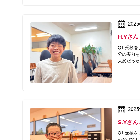
202
H.Yさ
Q1.受検
分の実力を
大変だった
202
S.Yさん
Q1.受検
っかけでし