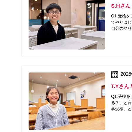
S.Hさん
Q1.受検
でやりはじ
自分のやり
202
T.Yさん
Q1.受検
る？」と言
学受検」と