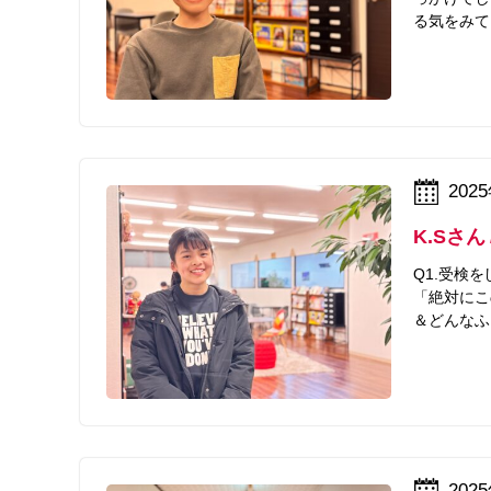
る気をみて
202
K.Sさん
Q1.受検
「絶対にこ
＆どんなふ
202