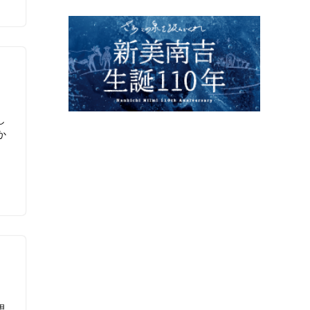
し
か
思