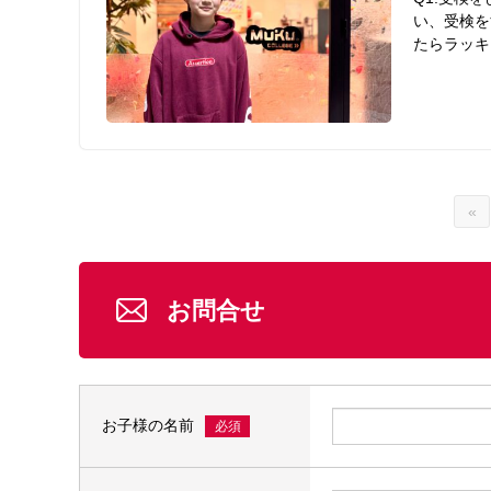
い、受検を
たらラッキ
«
お問合せ
お子様の名前
必須