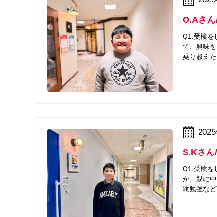
O.Aさ
Q1.受検
て、興味を
乗り越えた
202
S.Kさ
Q1.受検
が、親に中
験勉強など