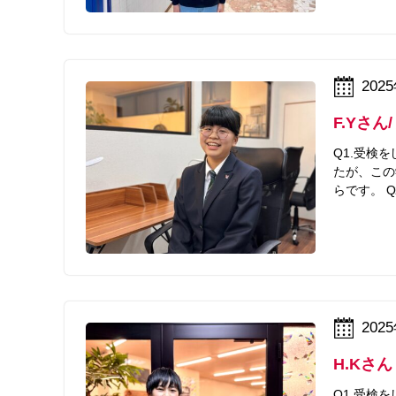
202
F.Yさ
Q1.受検
たが、この
らです。 
202
H.Kさ
Q1.受検