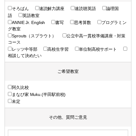
そろばん
速読解力講座
速読聴英語
論理国
語
英語教室
ANNIE Jr. English
書写
思考算数
プログラミン
グ教室
Sprouts（スプラウト）
公立中高一貫校準備講座・対策
コース
レッツ中等部
高校生学習
単位制高校サポート
相談して決めたい
ご希望教室
阿久比校
まなび家 Muku.(半田駅前校)
未定
その他、質問ご意見