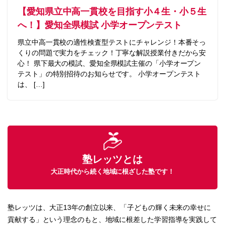
【愛知県立中高一貫校を目指す小４生・小５生
へ！】愛知全県模試 小学オープンテスト
県立中高一貫校の適性検査型テストにチャレンジ！本番そっ
くりの問題で実力をチェック！丁寧な解説授業付きだから安
心！ 県下最大の模試、愛知全県模試主催の「小学オープン
テスト」の特別招待のお知らせです。 小学オープンテスト
は、 […]
塾レッツとは
大正時代から続く地域に根ざした塾です！
塾レッツは、大正13年の創立以来、「子どもの輝く未来の幸せに
貢献する」という理念のもと、地域に根差した学習指導を実践して