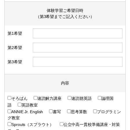
体験学習ご希望日時
（第3希望までご記入ください）
第1希望
第2希望
第3希望
内容
そろばん
速読解力講座
速読聴英語
論理国
語
英語教室
ANNIE Jr. English
書写
思考算数
プログラミン
グ教室
Sprouts（スプラウト）
公立中高一貫校準備講座・対策