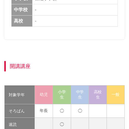
中学校
-
高校
-
開講講座
小学
中学
高校
幼児
一般
対象学年
生
生
生
年長
そろばん
◯
◯
速読
◯