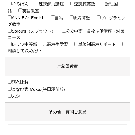
そろばん
速読解力講座
速読聴英語
論理国
語
英語教室
ANNIE Jr. English
書写
思考算数
プログラミン
グ教室
Sprouts（スプラウト）
公立中高一貫校準備講座・対策
コース
レッツ中等部
高校生学習
単位制高校サポート
相談して決めたい
ご希望教室
阿久比校
まなび家 Muku.(半田駅前校)
未定
その他、質問ご意見