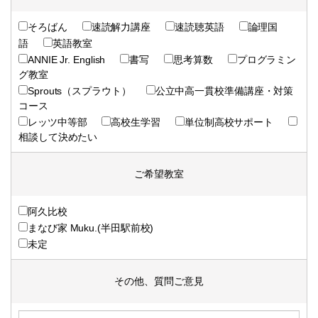
そろばん
速読解力講座
速読聴英語
論理国
語
英語教室
ANNIE Jr. English
書写
思考算数
プログラミン
グ教室
Sprouts（スプラウト）
公立中高一貫校準備講座・対策
コース
レッツ中等部
高校生学習
単位制高校サポート
相談して決めたい
ご希望教室
阿久比校
まなび家 Muku.(半田駅前校)
未定
その他、質問ご意見