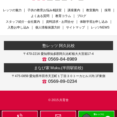
レッツの魅力
｜
子供の教育お悩み相談室
｜
講座案内
｜
教室案内
｜
採用
｜
よくある質問
｜
教育コラム
｜
ブログ
スタッフ紹介・会社案内
｜
資料請求・お問合せ
｜
体験学習お申し込み
｜
入塾お申し込み
｜
個人情報保護方針
｜
サイトマップ
｜
レッツNEWS
塾レッツ 阿久比校
〒470-2216 愛知県知多郡阿久比町植大大宮前17-4
0569-84-8989
まなび家 Muku.(半田駅前校)
〒475-0859 愛知県半田市天王町１丁目３０トーカヒルズ内 1F東側
0569-89-0234
© 2015 共育舎