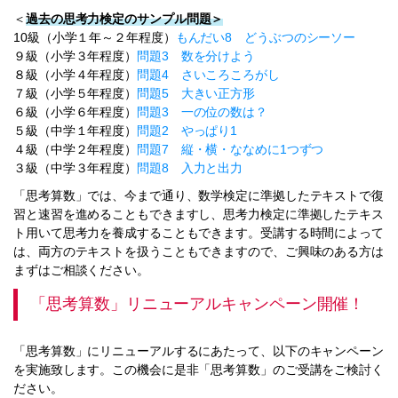
＜
過去の思考力検定のサンプル問題＞
10級（小学１年～２年程度）
もんだい8 どうぶつのシーソー
９級（小学３年程度）
問題3 数を分けよう
８級（小学４年程度）
問題4 さいころころがし
７級（小学５年程度）
問題5 大きい正方形
６級（小学６年程度）
問題3 一の位の数は？
５級（中学１年程度）
問題2 やっぱり1
４級（中学２年程度）
問題7 縦・横・ななめに1つずつ
３級（中学３年程度）
問題8 入力と出力
「思考算数」では、今まで通り、数学検定に準拠したテキストで復
習と速習を進めることもできますし、思考力検定に準拠したテキス
ト用いて思考力を養成することもできます。受講する時間によって
は、両方のテキストを扱うこともできますので、ご興味のある方は
まずはご相談ください。
「思考算数」リニューアルキャンペーン開催！
「思考算数」にリニューアルするにあたって、以下のキャンペーン
を実施致します。この機会に是非「思考算数」のご受講をご検討く
ださい。