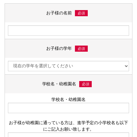
新
ン
新
し
ウ
し
ド
し
い
ィ
い
ウ
い
ウ
ン
お子様の名前
ウ
で
ウ
ィ
ド
必須
ィ
開
ィ
ン
ウ
ン
き
ン
ド
で
ド
ま
ド
ウ
開
ウ
す
ウ
で
き
で
)
で
開
ま
開
開
き
す
き
き
ま
)
ま
ま
す
す
す
)
お子様の学年
必須
)
)
学校名・幼稚園名
必須
学校名・幼稚園名
お子様が幼稚園に通っている方は、進学予定の小学校名も以下
にご記入お願い致します。