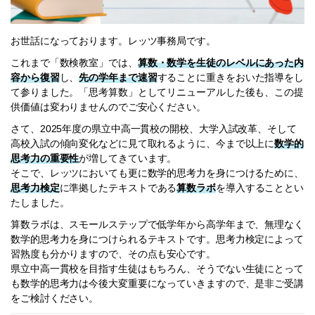
お世話になっております。レッツ事務局です。
これまで「数検教室」では、
算数・数学を生徒のレベルにあった内
容から復習
し、
先の学年まで速習
することに重きをおいた指導をし
て参りました。「思考算数」としてリニューアルした後も、この提
供価値は変わりませんのでご安心ください。
さて、2025年度の県立中高一貫校の開校、大学入試改革、そして
高校入試の傾向変化などに見て取れるように、今まで以上に
数学的
思考力の重要性
が増してきています。
そこで、レッツにおいても更に数学的思考力を身につけるために、
思考力検定
に準拠したテキストである
算数ラボ
を導入することとい
たしました。
算数ラボは、スモールステップで低学年から高学年まで、無理なく
数学的思考力を身につけられるテキストです。思考力検定によって
習熟度も分かりますので、その点も安心です。
県立中高一貫校を目指す生徒はもちろん、そうでない生徒にとって
も数学的思考力は今後大変重要になっていきますので、是非ご受講
をご検討ください。