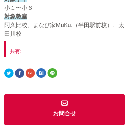
小１〜小６
対象教室
阿久比校、まなび家MuKu.（半田駅前校）、太
田川校
共有:
ク
F
ク
ク
ク
リ
a
リ
リ
リ
ッ
c
ッ
ッ
ッ
ク
e
ク
ク
ク
し
b
し
し
し
て
o
て
て
て
T
o
G
h
L
w
k
o
a
I
i
で
o
t
N
t
共
g
e
E
t
有
l
n
で
e
(
e
a
共
お問合せ
r
新
+
で
有
で
し
で
共
(
共
い
共
有
新
有
ウ
有
(
し
(
ィ
(
新
い