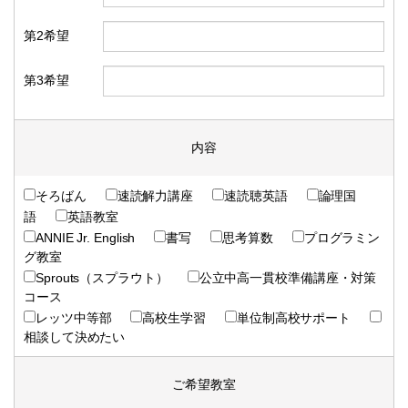
第2希望
第3希望
内容
そろばん
速読解力講座
速読聴英語
論理国
語
英語教室
ANNIE Jr. English
書写
思考算数
プログラミン
グ教室
Sprouts（スプラウト）
公立中高一貫校準備講座・対策
コース
レッツ中等部
高校生学習
単位制高校サポート
相談して決めたい
ご希望教室