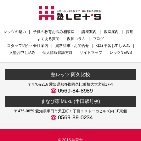
レッツの魅力
｜
子供の教育お悩み相談室
｜
講座案内
｜
教室案内
｜
採用
｜
よくある質問
｜
教育コラム
｜
ブログ
スタッフ紹介・会社案内
｜
資料請求・お問合せ
｜
体験学習お申し込み
｜
入塾お申し込み
｜
個人情報保護方針
｜
サイトマップ
｜
レッツNEWS
塾レッツ 阿久比校
〒470-2216 愛知県知多郡阿久比町植大大宮前17-4
0569-84-8989
まなび家 Muku.(半田駅前校)
〒475-0859 愛知県半田市天王町１丁目３０トーカヒルズ内 1F東側
0569-89-0234
© 2015 共育舎