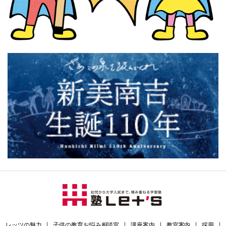
レッツの魅力
｜
子供の教育お悩み相談室
｜
講座案内
｜
教室案内
｜
採用
｜