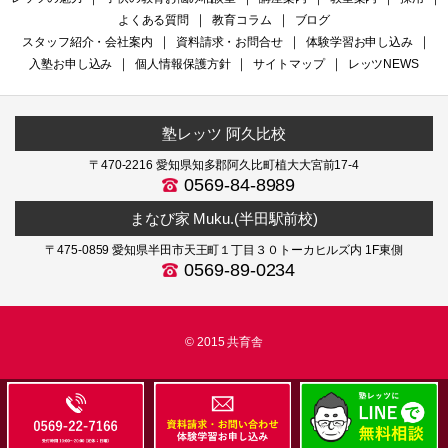
よくある質問
｜
教育コラム
｜
ブログ
スタッフ紹介・会社案内
｜
資料請求・お問合せ
｜
体験学習お申し込み
｜
入塾お申し込み
｜
個人情報保護方針
｜
サイトマップ
｜
レッツNEWS
塾レッツ 阿久比校
〒470-2216 愛知県知多郡阿久比町植大大宮前17-4
0569-84-8989
まなび家 Muku.(半田駅前校)
〒475-0859 愛知県半田市天王町１丁目３０トーカヒルズ内 1F東側
0569-89-0234
© 2015 共育舎