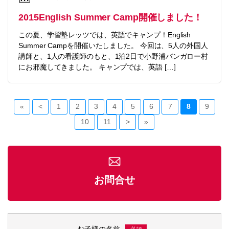
2015English Summer Camp開催しました！
この夏、学習塾レッツでは、英語でキャンプ！English
Summer Campを開催いたしました。 今回は、5人の外国人
講師と、1人の看護師のもと、1泊2日で小野浦バンガロー村
にお邪魔してきました。 キャンプでは、英語 […]
«
<
1
2
3
4
5
6
7
8
9
10
11
>
»
お問合せ
お子様の名前