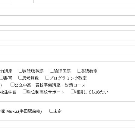
力講座
速読聴英語
論理国語
英語教室
書写
思考算数
プログラミング教室
ト）
公立中高一貫校準備講座・対策コース
校生学習
単位制高校サポート
相談して決めたい
家 Muku.(半田駅前校)
未定