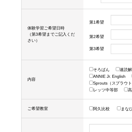
第1希望
体験学習ご希望日時
（第3希望までご記入くだ
第2希望
さい）
第3希望
そろばん
速読解
ANNIE Jr. English
内容
Sprouts（スプラウ
レッツ中等部
高
ご希望教室
阿久比校
まなび