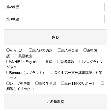
第2希望
第3希望
内容
そろばん
速読解力講座
速読聴英語
論理国
語
英語教室
ANNIE Jr. English
書写
思考算数
プログラミン
グ教室
Sprouts（スプラウト）
公立中高一貫校準備講座・対策
コース
レッツ中等部
高校生学習
単位制高校サポート
相談して決めたい
ご希望教室