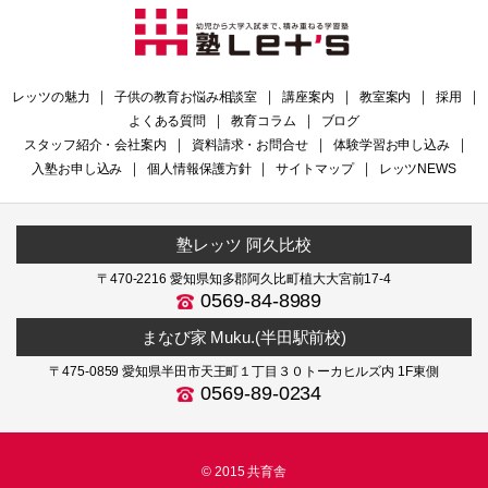
レッツの魅力
｜
子供の教育お悩み相談室
｜
講座案内
｜
教室案内
｜
採用
｜
よくある質問
｜
教育コラム
｜
ブログ
スタッフ紹介・会社案内
｜
資料請求・お問合せ
｜
体験学習お申し込み
｜
入塾お申し込み
｜
個人情報保護方針
｜
サイトマップ
｜
レッツNEWS
塾レッツ 阿久比校
〒470-2216 愛知県知多郡阿久比町植大大宮前17-4
0569-84-8989
まなび家 Muku.(半田駅前校)
〒475-0859 愛知県半田市天王町１丁目３０トーカヒルズ内 1F東側
0569-89-0234
© 2015 共育舎