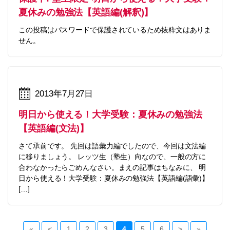
夏休みの勉強法【英語編(解釈)】
この投稿はパスワードで保護されているため抜粋文はありま
せん。
2013年7月27日
明日から使える！大学受験：夏休みの勉強法
【英語編(文法)】
さて承前です。 先回は語彙力編でしたので、今回は文法編
に移りましょう。 レッツ生（塾生）向なので、一般の方に
合わなかったらごめんなさい。まえの記事はちなみに、 明
日から使える！大学受験：夏休みの勉強法【英語編(語彙)】
[…]
«
<
1
2
3
4
5
6
>
»