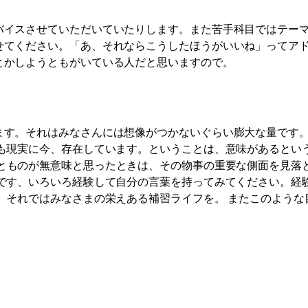
バイスさせていただいていたりします。また苦手科目ではテー
せてください。「あ、それならこうしたほうがいいね」ってア
とかしようともがいている人だと思いますので。
ます。それはみなさんには想像がつかないぐらい膨大な量です
塾も現実に今、存在しています。ということは、意味があるとい
とものが無意味と思ったときは、その物事の重要な側面を見落
んです、いろいろ経験して自分の言葉を持ってみてください。経
 それではみなさまの栄えある補習ライフを。 またこのような