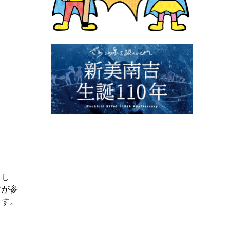
まし
すが参
ます。