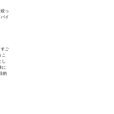
マ絞っ
ドバイ
。すご
うこ
とし
験に
目的