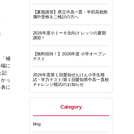
【夏期講習】県立中高一貫・半田高校附
属中受検をご検討の方へ
切
2026年度小１〜６生向け レッツの夏期
納
講習！
【無料招待！】2026年度 小学オープン
。「補
テスト
半端に
上記
2026年度第１回愛知ぜんけん小学生模
らかっ
試・学力テスト/第１回愛知県中高一貫校
チャレンジ模試/のお知らせ
を表に
Category
blog